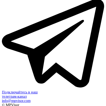
Подключайтесь в наш
телеграм-канал
info@mpvisor.com
© MPVisor